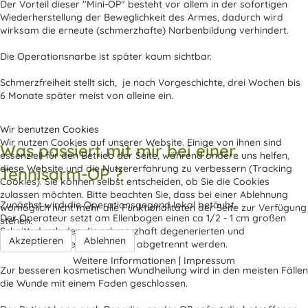
Der Vorteil dieser "Mini-OP" besteht vor allem in der sofortigen
Wiederherstellung der Beweglichkeit des Armes, dadurch wird
wirksam die erneute (schmerzhafte) Narbenbildung verhindert.
Die Operationsnarbe ist später kaum sichtbar.
Schmerzfreiheit stellt sich, je nach Vorgeschichte, drei Wochen bis
6 Monate später meist von alleine ein.
Wir benutzen Cookies
Wir nutzen Cookies auf unserer Website. Einige von ihnen sind
Was passiert mit mir bei einer
essenziell für den Betrieb der Seite, während andere uns helfen,
diese Website und die Nutzererfahrung zu verbessern (Tracking
Tennisarm-OP ?
Cookies). Sie können selbst entscheiden, ob Sie die Cookies
zulassen möchten. Bitte beachten Sie, dass bei einer Ablehnung
Zunächst wird die Operationsgegend lokal betäubt.
womöglich nicht mehr alle Funktionalitäten der Seite zur Verfügung
Der Operateur setzt am Ellenbogen einen ca 1/2 - 1 cm großen
stehen.
Schnitt, durch den die schmerzhaft degenerierten und
Akzeptieren
Ablehnen
entzündlichen Sehnenansätze abgetrennt werden.
Weitere Informationen
|
Impressum
Zur besseren kosmetischen Wundheilung wird in den meisten Fällen
die Wunde mit einem Faden geschlossen.